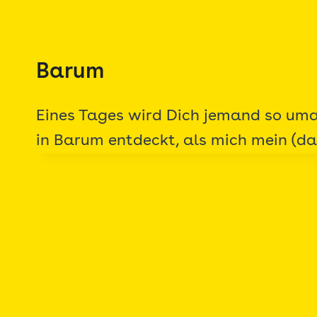
Zum
Inhalt
springen
Barum
Eines Tages wird Dich jemand so uma
in Barum entdeckt, als mich mein (d